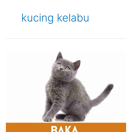
kucing kelabu
Kucing
Kelabu
Terbaik
Di
Dunia
+
Shopee
Voucher