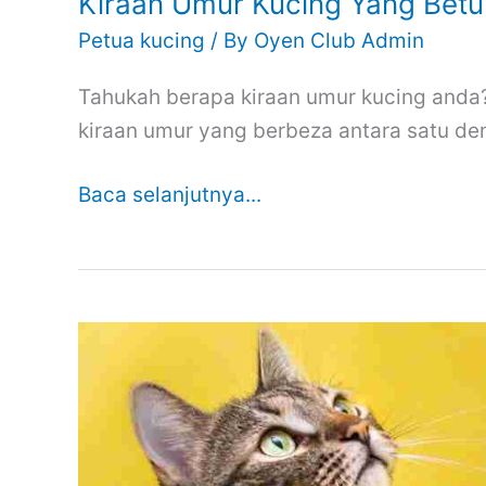
Kiraan Umur Kucing Yang Betu
Petua kucing
/ By
Oyen Club Admin
Tahukah berapa kiraan umur kucing and
kiraan umur yang berbeza antara satu den
Baca selanjutnya...
Cara
Hilangkan
Kurap
Kucing
Berhasil