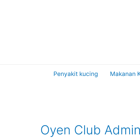
Skip
to
content
Penyakit kucing
Makanan K
Oyen Club Admi