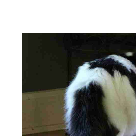
Kucing
Hitam
Putih
&
Bakanya