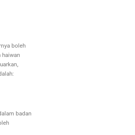
rnya boleh
h haiwan
uarkan,
dalah:
 dalam badan
oleh