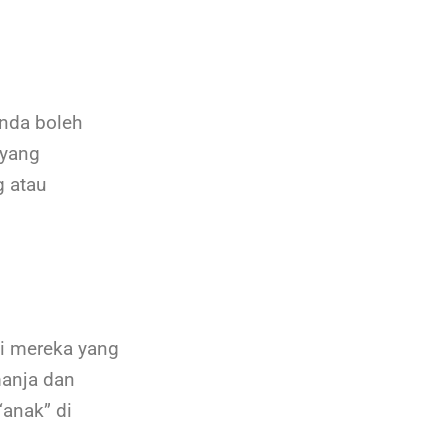
nda boleh
 yang
g atau
gi mereka yang
manja dan
“anak” di