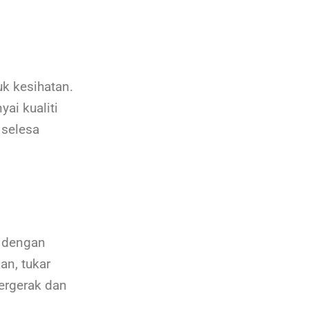
k kesihatan.
ai kualiti
 selesa
f dengan
an, tukar
bergerak dan