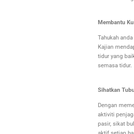
Membantu Kual
Tahukah anda 
Kajian mendap
tidur yang bai
semasa tidur.
Sihatkan Tub
Dengan memeli
aktiviti penja
pasir, sikat 
aktif setiap h