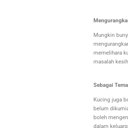
Mengurangkan
Mungkin bunyi
mengurangkan 
memelihara ku
masalah kesih
Sebagai Tema
Kucing juga b
belum dikurni
boleh mengena
dalam keluarg