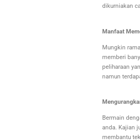
dikurniakan c
Manfaat Meme
Mungkin ramai
memberi bany
peliharaan ya
namun terdapa
Mengurangkan
Bermain denga
anda. Kajian 
membantu tek