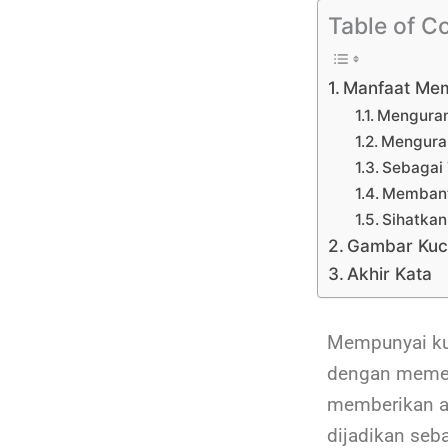
Table of C
Manfaat Mem
Menguran
Menguran
Sebagai
Membantu
Sihatka
Gambar Kuc
Akhir Kata
Mempunyai kuc
dengan memeli
memberikan an
dijadikan seb