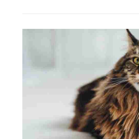
Kucing
Baka
Maine
Coon
&
Harganya