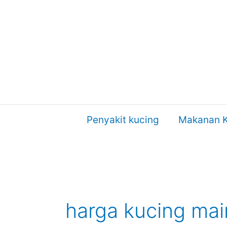
Skip
to
content
Penyakit kucing
Makanan K
harga kucing ma