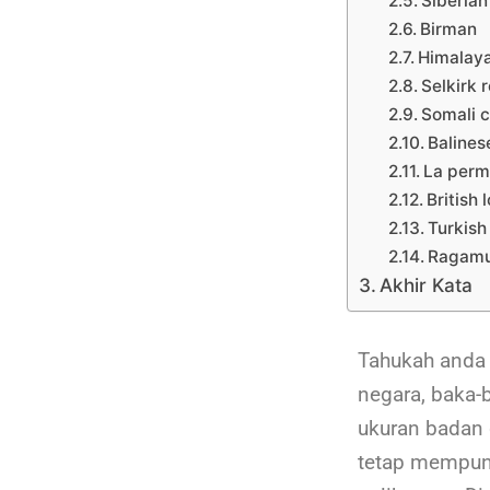
Siberian
Birman
Himalay
Selkirk 
Somali c
Balines
La per
British 
Turkish
Ragamu
Akhir Kata
Tahukah anda 
negara, baka-
ukuran badan 
tetap mempuny