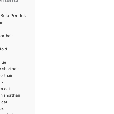
 Bulu Pendek
iam
horthair
fold
n
blue
 shorthair
orthair
ux
ra cat
n shorthair
 cat
ex