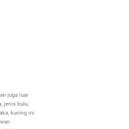
an juga luar
 jenis bulu,
ka, kucing ini
iwan