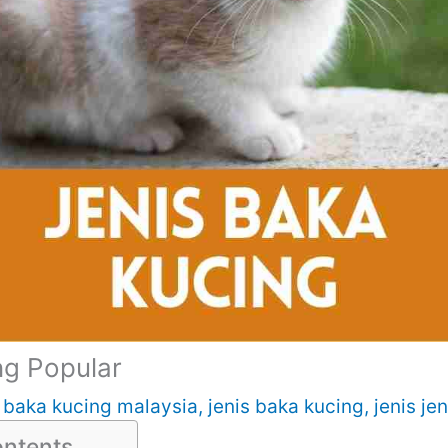
ng Popular
/
baka kucing malaysia
,
jenis baka kucing
,
jenis je
ontents