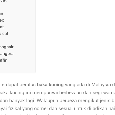
 cat
an
rex
at
e cat
m
longhair
 angora
ffin
terdapat beratus
baka kucing
yang ada di Malaysia d
baka kucing ini mempunyai berbezaan dari segi warna,
dan banyak lagi. Walaupun berbeza mengikut jenis ba
ai fizikal yang comel dan sesuai untuk dijadikan ha