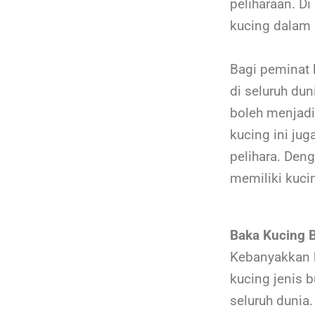
peliharaan. D
kucing dalam 
Bagi peminat 
di seluruh du
boleh menjadi
kucing ini ju
pelihara. Den
memiliki kuc
Baka Kucing 
Kebanyakkan k
kucing jenis 
seluruh dunia