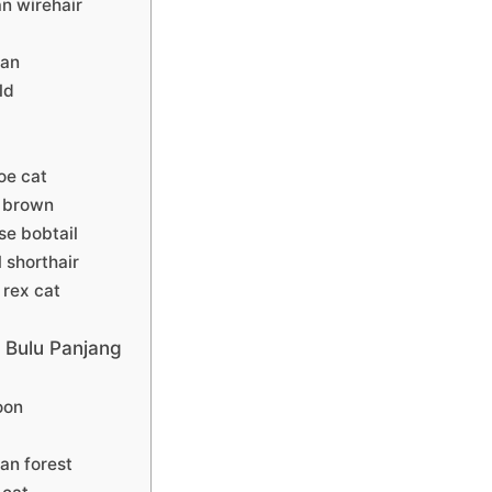
n wirehair
ian
ld
e cat
 brown
e bobtail
l shorthair
 rex cat
 Bulu Panjang
oon
an forest