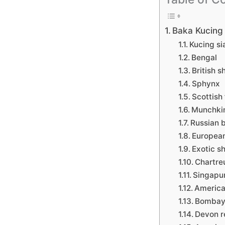
Baka Kucing
Kucing s
Bengal
British s
Sphynx
Scottish 
Munchki
Russian 
European
Exotic sh
Chartre
Singapu
America
Bombay
Devon r