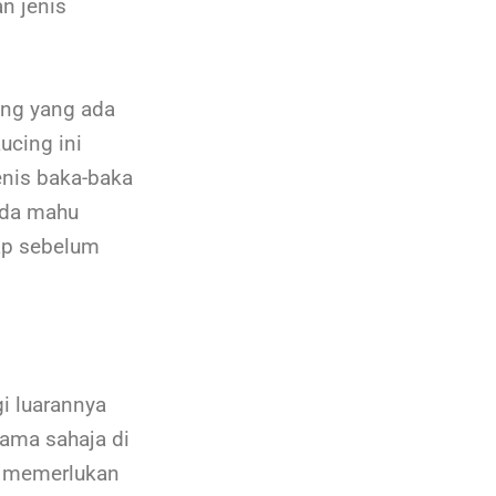
n jenis
ing yang ada
ucing ini
enis baka-baka
nda mahu
ap sebelum
i luarannya
ama sahaja di
ak memerlukan