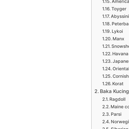
America
Toyger
Abyssin
Peterba
Lykoi
Manx
Snowsho
Havana
Japanes
Orienta
Cornish
Korat
Baka Kucing
Ragdoll
Maine c
Parsi
Norwegi