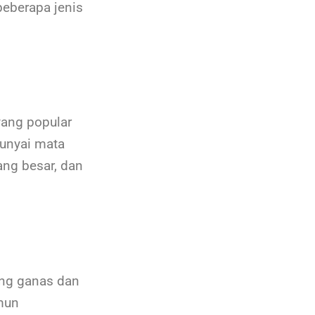
beberapa jenis
yang popular
punyai mata
ang besar, dan
ang ganas dan
mun