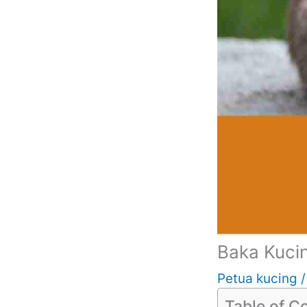
Baka Kuci
Petua kucing
Table of C