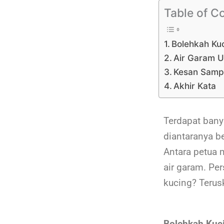
Table of C
Bolehkah Ku
Air Garam U
Kesan Samp
Akhir Kata
Terdapat bany
diantaranya b
Antara petua 
air garam. Pe
kucing? Teru
Bolehkah Kuc