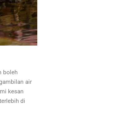
m boleh
gambilan air
ami kesan
erlebih di