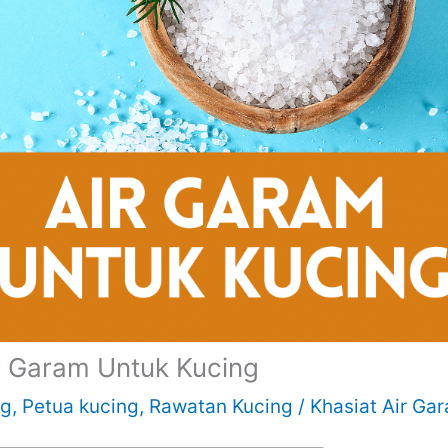
r Garam Untuk Kucing
ng
,
Petua kucing
,
Rawatan Kucing
/
Khasiat Air Ga