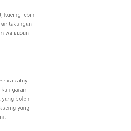
 kucing lebih
 air takungan
am walaupun
ecara zatnya
ahkan garam
a yang boleh
 kucing yang
ni.