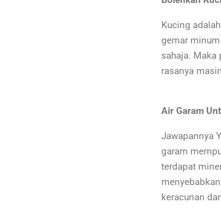
Kucing adalah
gemar minum a
sahaja. Maka 
rasanya masin
Air Garam Un
Jawapannya YA
garam mempun
terdapat mine
menyebabkan p
keracunan dan