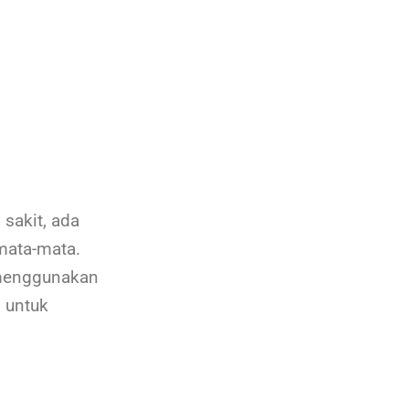
sakit, ada
emata-mata.
 menggunakan
m untuk